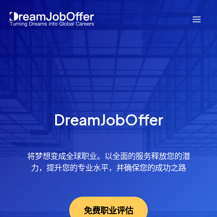
继
续
主
阅
读%s
菜
单
DreamJobOffer
将梦想变成全球职业。以全面的服务释放您的潜
力，提升您的专业水平，并确保您的成功之路
免费职业评估