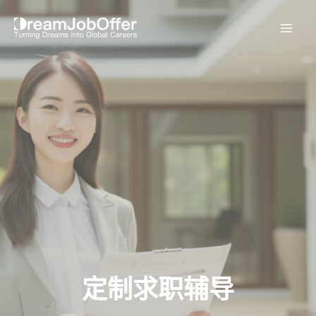
继
续
主
阅
读%s
菜
单
定制求职辅导