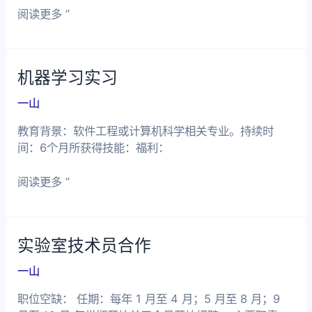
前
阅读更多 ”
端
开
发
机器学习实习
实
习
一山
教育背景：软件工程或计算机科学相关专业。持续时
间：6个月所获得技能：福利：
机
阅读更多 ”
器
学
习
实验室技术员合作
实
习
一山
职位空缺： 任期：每年 1 月至 4 月；5 月至 8 月；9