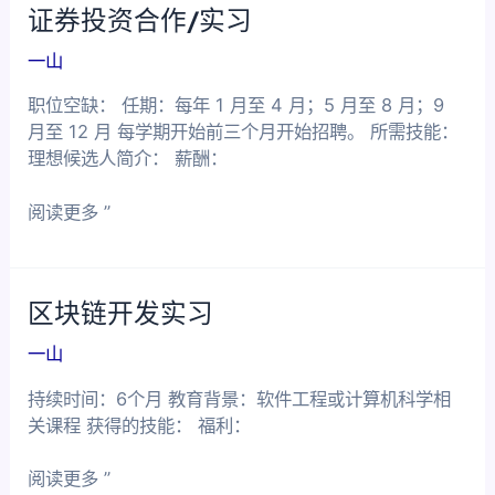
证券投资合作/实习
师
实
一山
习
职位空缺： 任期：每年 1 月至 4 月；5 月至 8 月；9
月至 12 月 每学期开始前三个月开始招聘。 所需技能：
理想候选人简介： 薪酬：
证
阅读更多 ”
券
投
资
区块链开发实习
合
作/
一山
实
习
持续时间：6个月 教育背景：软件工程或计算机科学相
关课程 获得的技能： 福利：
区
阅读更多 ”