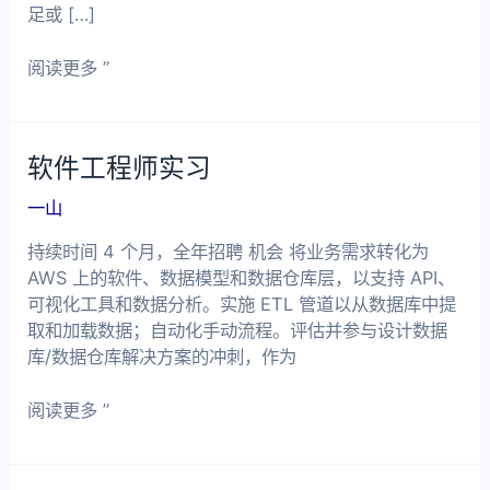
足或 […]
客
阅读更多 ”
户
关
系
软件工程师实习
和
战
一山
略
支
持续时间 4 个月，全年招聘 机会 将业务需求转化为
持
AWS 上的软件、数据模型和数据仓库层，以支持 API、
实
可视化工具和数据分析。实施 ETL 管道以从数据库中提
习
取和加载数据；自动化手动流程。评估并参与设计数据
生
库/数据仓库解决方案的冲刺，作为
软
阅读更多 ”
件
工
程